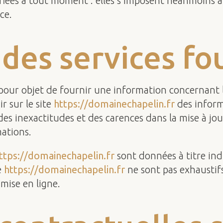
ées à tout moment : elles s’imposent néanmoins à l’u
ce.
 des services fou
pour objet de fournir une information concernant l’
r sur le site
https://domainechapelin.fr
des informa
des inexactitudes et des carences dans la mise à jour
mations.
ttps://domainechapelin.fr
sont données à titre indi
e
https://domainechapelin.fr
ne sont pas exhaustifs
mise en ligne.