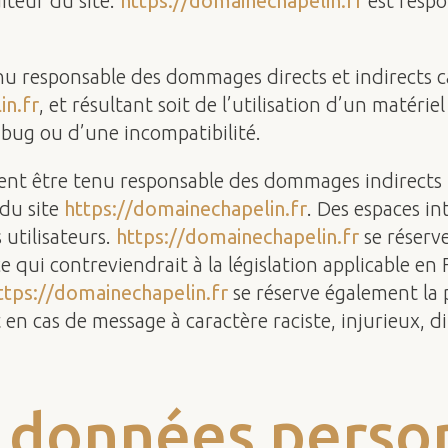
iteur du site.
https://domainechapelin.fr
est respo
u responsable des dommages directs et indirects cau
in.fr
, et résultant soit de l’utilisation d’un matéri
n bug ou d’une incompatibilité.
nt être tenu responsable des dommages indirects 
 du site
https://domainechapelin.fr
. Des espaces in
 utilisateurs.
https://domainechapelin.fr
se réserv
qui contreviendrait à la législation applicable en F
ttps://domainechapelin.fr
se réserve également la p
t en cas de message à caractère raciste, injurieux, 
s données perso